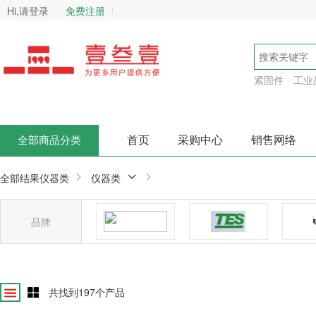
Hi,请登录
免费注册
紧固件
工业
首页
采购中心
销售网络
全部商品分类
全部结果
仪器类
仪器类
品牌
中国
台湾泰仕
时
确
共找到
197
个产品