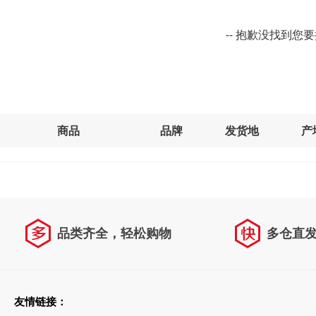
-- 抱歉没找到您
商品
品牌
发货地
产
品类齐全，轻松购物
多仓直
天天低价，畅选无忧
友情链接：