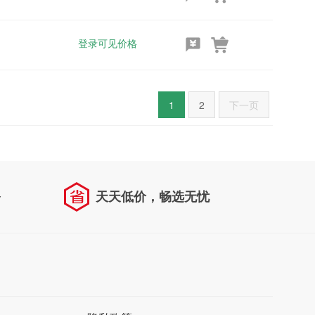
登录可见价格
1
2
下一页
务
天天低价，畅选无忧