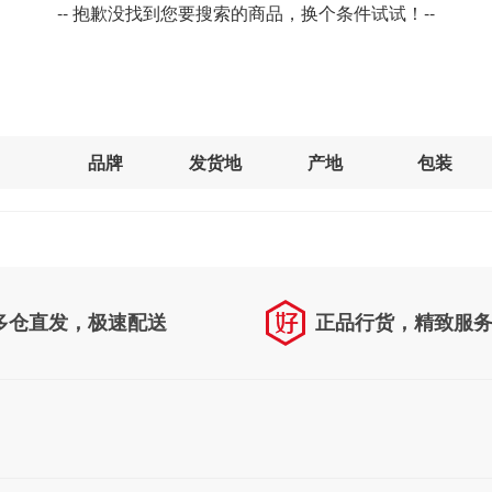
-- 抱歉没找到您要搜索的商品，换个条件试试！--
品牌
发货地
产地
包装
多仓直发，极速配送
正品行货，精致服