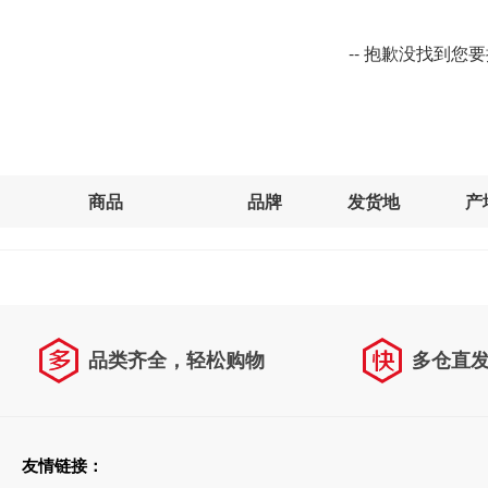
-- 抱歉没找到您
商品
品牌
发货地
产
品类齐全，轻松购物
多仓直
天天低价，畅选无忧
友情链接：