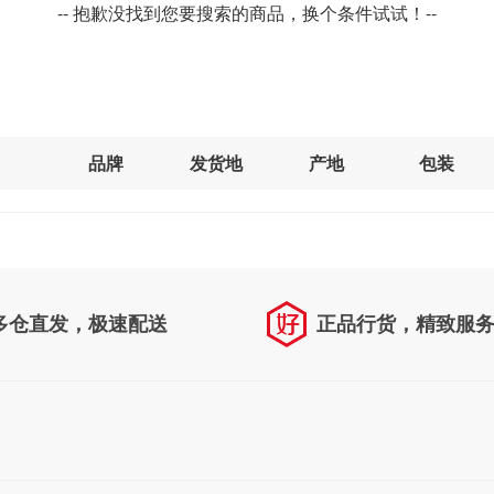
-- 抱歉没找到您要搜索的商品，换个条件试试！--
品牌
发货地
产地
包装
多仓直发，极速配送
正品行货，精致服