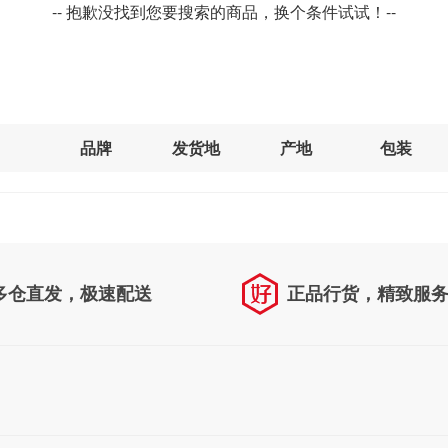
-- 抱歉没找到您要搜索的商品，换个条件试试！--
品牌
发货地
产地
包装
多仓直发，极速配送
正品行货，精致服