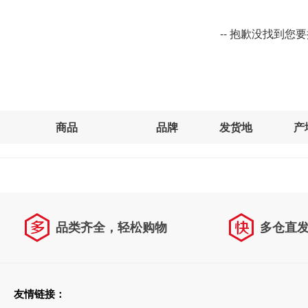
-- 抱歉没找到您
商品
品牌
发货地
产
品类齐全，轻松购物
多仓直
天天低价，畅选无忧
友情链接：