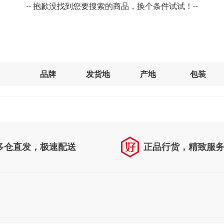
-- 抱歉没找到您要搜索的商品，换个条件试试！--
品牌
发货地
产地
包装
多仓直发，极速配送
正品行货，精致服