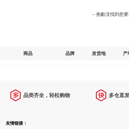
-- 抱歉没找到您
商品
品牌
发货地
产
品类齐全，轻松购物
多仓直
天天低价，畅选无忧
友情链接：