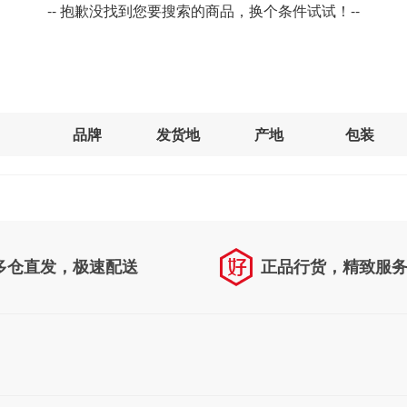
-- 抱歉没找到您要搜索的商品，换个条件试试！--
品牌
发货地
产地
包装
多仓直发，极速配送
正品行货，精致服