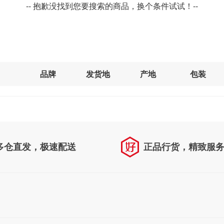
-- 抱歉没找到您要搜索的商品，换个条件试试！--
品牌
发货地
产地
包装
多仓直发，极速配送
正品行货，精致服