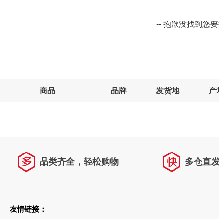
-- 抱歉没找到您
商品
品牌
发货地
产
品类齐全，轻松购物
多仓直
天天低价，畅选无忧
友情链接：