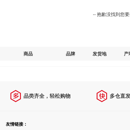
-- 抱歉没找到您
商品
品牌
发货地
产
品类齐全，轻松购物
多仓直
天天低价，畅选无忧
友情链接：