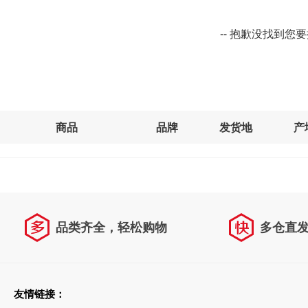
-- 抱歉没找到您
商品
品牌
发货地
产
品类齐全，轻松购物
多仓直
天天低价，畅选无忧
友情链接：