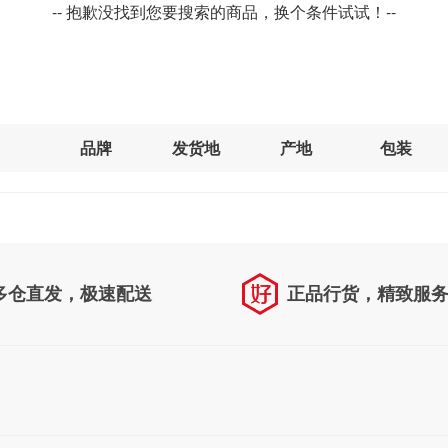
-- 抱歉没找到您要搜索的商品，换个条件试试！--
品牌
发货地
产地
包装
多仓直发，极速配送
正品行货，精致服