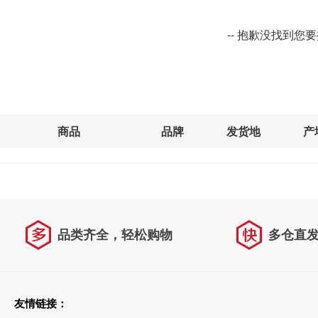
-- 抱歉没找到您
商品
品牌
发货地
产
品类齐全，轻松购物
多仓直
天天低价，畅选无忧
友情链接：