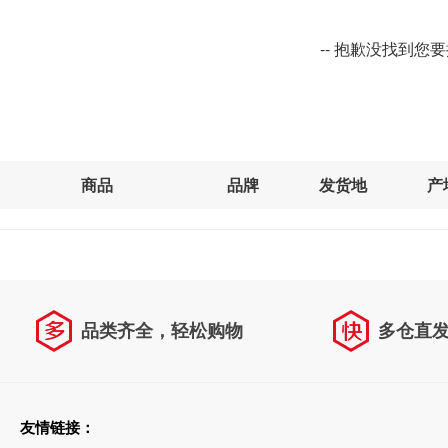
-- 抱歉没找到您
商品
品牌
发货地
产
品类齐全，轻松购物
多仓直
天天低价，畅选无忧
友情链接：