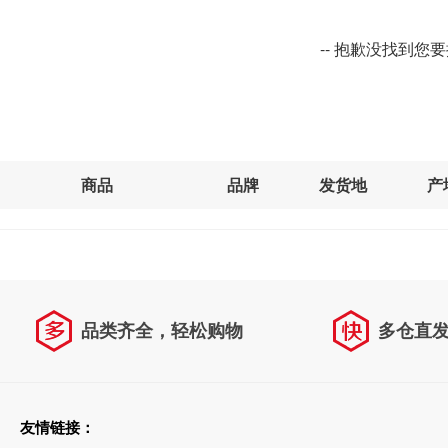
-- 抱歉没找到您
商品
品牌
发货地
产
品类齐全，轻松购物
多仓直
天天低价，畅选无忧
友情链接：