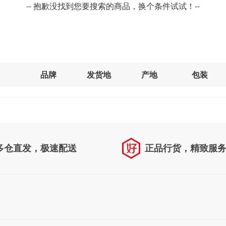
-- 抱歉没找到您要搜索的商品，换个条件试试！--
品牌
发货地
产地
包装
多仓直发，极速配送
正品行货，精致服