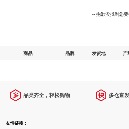
-- 抱歉没找到您
商品
品牌
发货地
产
品类齐全，轻松购物
多仓直
天天低价，畅选无忧
友情链接：