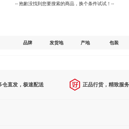
-- 抱歉没找到您要搜索的商品，换个条件试试！--
品牌
发货地
产地
包装
多仓直发，极速配送
正品行货，精致服