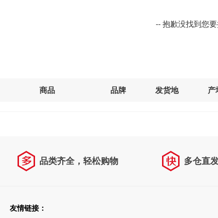
-- 抱歉没找到您
商品
品牌
发货地
产
品类齐全，轻松购物
多仓直
天天低价，畅选无忧
友情链接：