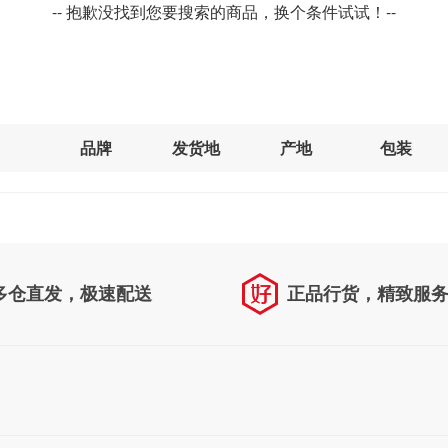
-- 抱歉没找到您要搜索的商品，换个条件试试！--
品牌
发货地
产地
包装
多仓直发，极速配送
正品行货，精致服