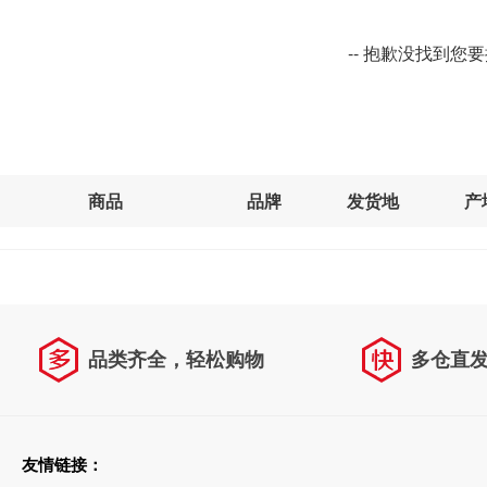
-- 抱歉没找到您
商品
品牌
发货地
产
品类齐全，轻松购物
多仓直
天天低价，畅选无忧
友情链接：