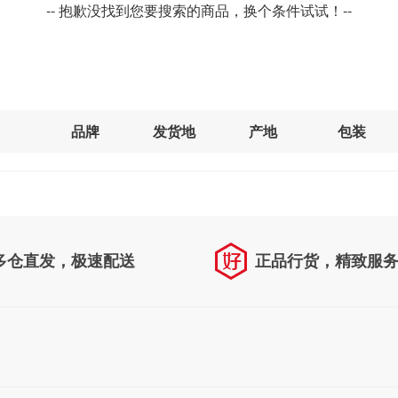
-- 抱歉没找到您要搜索的商品，换个条件试试！--
品牌
发货地
产地
包装
多仓直发，极速配送
正品行货，精致服