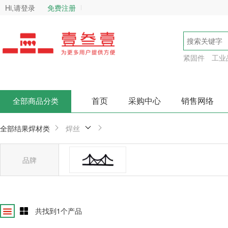
Hi,请登录
免费注册
紧固件
工业
首页
采购中心
销售网络
全部商品分类
全部结果
焊材类
焊丝
品牌
金桥焊材
确
共找到
1
个产品