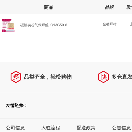
商品
品牌
发
金桥焊材
碳钢实芯气保焊丝JQ•MG50-6
品类齐全，轻松购物
多仓直
天天低价，畅选无忧
友情链接：
公司信息
入驻流程
配送政策
公告信息