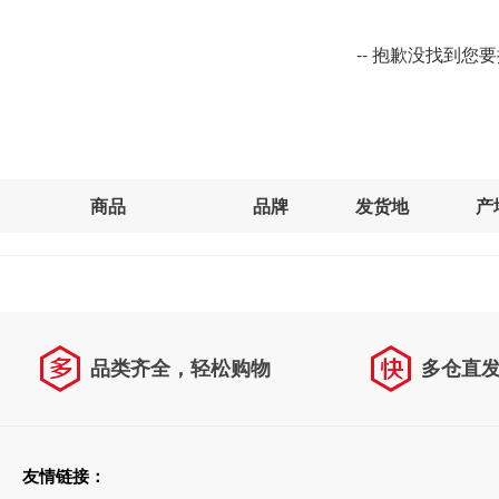
-- 抱歉没找到您
商品
品牌
发货地
产
品类齐全，轻松购物
多仓直
天天低价，畅选无忧
友情链接：