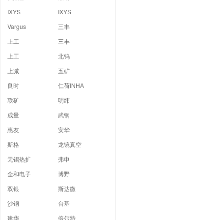
IXYS
IXYS
Vargus
三丰
上工
三丰
上工
北钨
上减
五矿
良时
仁荷INHA
联矿
明纬
成量
武钢
惠友
安华
斯格
龙镜真空
无锡热扩
弗申
全和电子
博野
双银
斯达微
沙钢
台基
建华
倍尔特