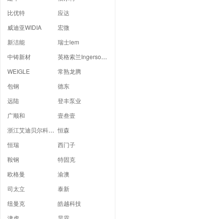
比优特
应达
威迪亚WIDIA
宏微
新洁能
瑞士lem
中铸新材
英格索兰Ingersoll Rand
WEIGLE
常熟龙腾
包钢
德东
远陆
登丰泵业
广顺和
壹叁壹
浙江艾迪贝尔科技有限公司
恒森
恒瑞
西门子
鞍钢
特固克
欧格曼
渝澳
司太立
泰新
纽曼克
皓越科技
津虎
昊霖