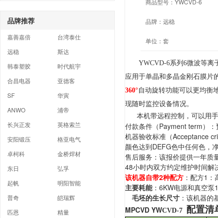
商品型号：
YWCVD-6
品牌推荐
品牌：
远稳
嘉善嘉倍
台湾泰仕
单位：
套
远稳
斯达
YWCVD-6系列6微波
韩泰塑胶
时代航宇
应用于单晶和多晶金刚石膜片的
合昌电器
亚德客
360°
自动旋转功能可以更均衡
SF
华寅
现随时监控设备情况。
ANWO
浦帝
本机带远程控制，可以用手机
长兴正发
英格索兰
付款条件（Payment ter
机器验收标准（Acceptanc
安阳锻压
格亚电气
颜色达到DEFG色中任何色，
卓柯科
金桥焊材
售后服务：该报价提供一年质
48小时内双方约定维护时间解
东日
弘孚
该机器自带
2
种配方
：配方1：
起帆
明阳智能
主要耗能
：6KW电源和真空泵1.
毛坯的生长尺寸
：该机器的基
普奇
皑瑞辉
配置清
MPCVD YW
CVD-7
匹恩
精量