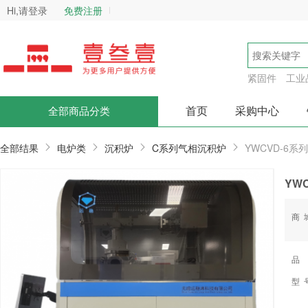
Hi,请登录
免费注册
紧固件
工业
首页
采购中心
全部商品分类
全部结果
电炉类
沉积炉
C系列气相沉积炉
YWCVD-6
YW
商
品
型