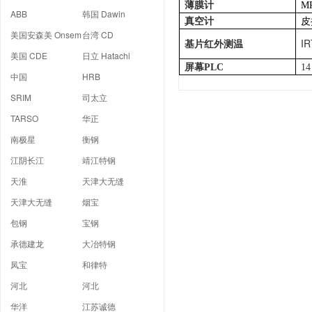
薄膜计
MP
ABB
韩国 Dawin
皮
真空计
美国安森美 Onsem
台湾 CD
I
基片红外测温
美国 CDE
日立 Hatachi
屏幕PLC
1
中国
HRB
SRIM
司太立
TARSO
华正
南极星
衡钢
江阴长江
靖江特钢
天淮
天津大无缝
天津大无缝
烟宝
包钢
宝钢
承德建龙
大冶特钢
凤宝
和律特
河北
河北
华洋
江苏诚德