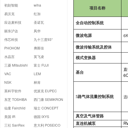
初刻智能
wiha
项目名称
易沃克
红加
应达麦科技
圣诺瓦
全自动控制系统
丽东沪达
凤华
6
微波电源
伟芯科技
九十三度93°
微波传输系统及腔体
PHOHOM
弗斯佳
水晶宫
英飞凌
模式变换器
三菱 Mitsubishi
富士 FUJI
直
基台
VAC
LEM
6
NSK
林肯
英科宇软件
优派克 EUPEC
选
5
路气体流量控制系统
东芝 TOSHIBA
西门康 SEMIKRON
仙童 Fairchild
瑞士 CONCEPT
美国 IR
德国 IXYS
真空及气体管路
RV
直连机械泵
三社 SanRex
意大利 POSEICO