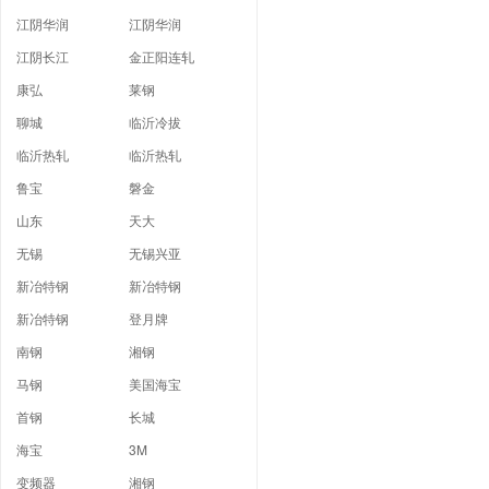
江阴华润
江阴华润
江阴长江
金正阳连轧
康弘
莱钢
聊城
临沂冷拔
临沂热轧
临沂热轧
鲁宝
磐金
山东
天大
无锡
无锡兴亚
新冶特钢
新冶特钢
新冶特钢
登月牌
南钢
湘钢
马钢
美国海宝
首钢
长城
海宝
3M
变频器
湘钢