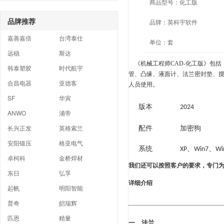
商品型号：
化工版
品牌推荐
品牌：
英科宇软件
嘉善嘉倍
台湾泰仕
单位：
套
远稳
斯达
《机械工程师
CAD-
化工版》包括
韩泰塑胶
时代航宇
管、凸缘、液面计、法兰密封垫、
合昌电器
亚德客
人员使用。
SF
华寅
版本
2024
ANWO
浦帝
配件
加密狗
长兴正发
英格索兰
安阳锻压
格亚电气
系统
、
、
XP
Win7
Wi
卓柯科
金桥焊材
我们还可以按照客户的要求，专门
东日
弘孚
详细介绍
起帆
明阳智能
普奇
皑瑞辉
匹恩
精量
一、法兰