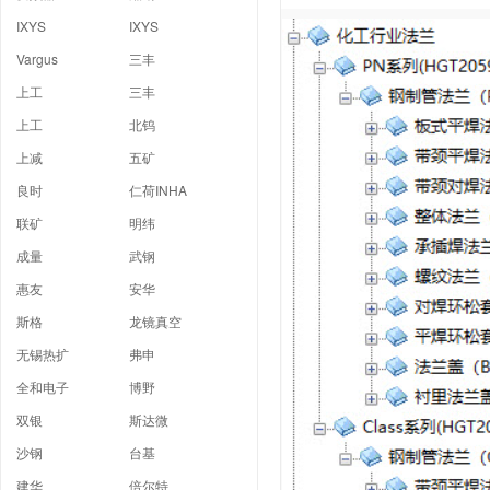
IXYS
IXYS
Vargus
三丰
上工
三丰
上工
北钨
上减
五矿
良时
仁荷INHA
联矿
明纬
成量
武钢
惠友
安华
斯格
龙镜真空
无锡热扩
弗申
全和电子
博野
双银
斯达微
沙钢
台基
建华
倍尔特