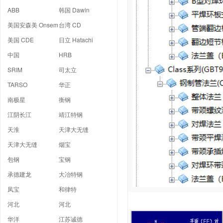
ABB
韩国 Dawin
美国安森美 Onsem
台湾 CD
美国 CDE
日立 Hatachi
中国
HRB
SRIM
司太立
TARSO
华正
南极星
衡钢
江阴长江
靖江特钢
天淮
天津大无缝
天津大无缝
烟宝
包钢
宝钢
承德建龙
大冶特钢
凤宝
和律特
河北
河北
华洋
江苏诚德