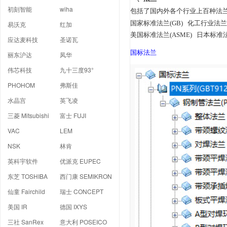
初刻智能
wiha
包括了国内外各个行业上百种法
国家标准法兰
(GB)
化工行业法兰
易沃克
红加
美国标准法兰
(ASME)
日本标准
应达麦科技
圣诺瓦
国标法兰
丽东沪达
凤华
伟芯科技
九十三度93°
PHOHOM
弗斯佳
水晶宫
英飞凌
三菱 Mitsubishi
富士 FUJI
VAC
LEM
NSK
林肯
英科宇软件
优派克 EUPEC
东芝 TOSHIBA
西门康 SEMIKRON
仙童 Fairchild
瑞士 CONCEPT
美国 IR
德国 IXYS
三社 SanRex
意大利 POSEICO