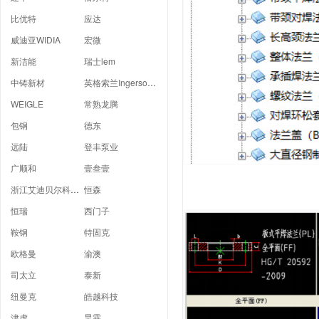
比优特
应达
威迪亚WIDIA
宏微
新洁能
瑞士lem
中铸新材
英格索兰Ingersoll Rand
WEIGLE
常熟龙腾
包钢
德东
远陆
登丰泵业
广顺和
壹叁壹
浙江艾迪贝尔科技有限公司
恒森
恒瑞
西门子
鞍钢
特固克
欧格曼
渝澳
司太立
泰新
纽曼克
皓越科技
津虎
昊霖