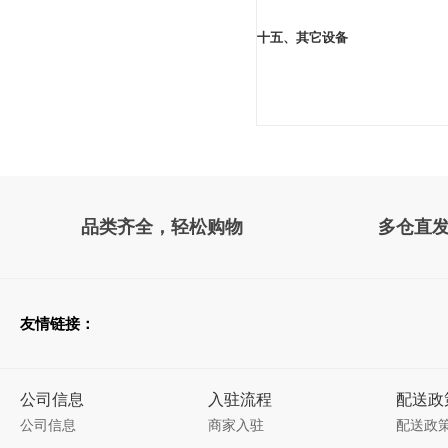
七、化工容器焊接坡口
八、视镜库
九、液面计
十、补强圈、补强管
十一、凸缘库
十二、搅拌传动装置
十三、压力容器波形膨胀节库
十四、搪玻璃设备通用零部件