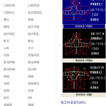
江阴华润
江阴华润
江阴长江
金正阳连轧
康弘
莱钢
聊城
临沂冷拔
临沂热轧
临沂热轧
鲁宝
磐金
山东
天大
无锡
无锡兴亚
新冶特钢
新冶特钢
新冶特钢
登月牌
南钢
湘钢
马钢
美国海宝
首钢
长城
海宝
3M
化工行业法兰
(HG)
变频器
湘钢