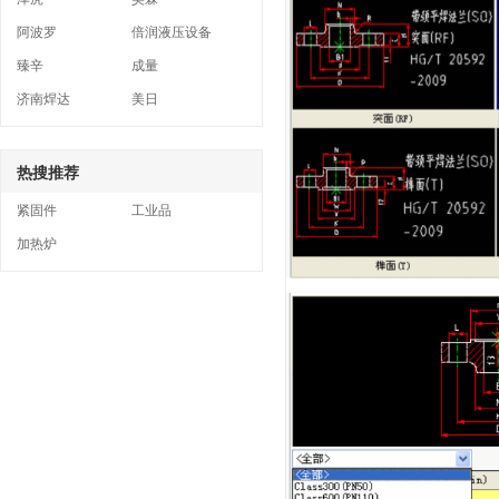
阿波罗
倍润液压设备
臻辛
成量
济南焊达
美日
热搜推荐
紧固件
工业品
加热炉