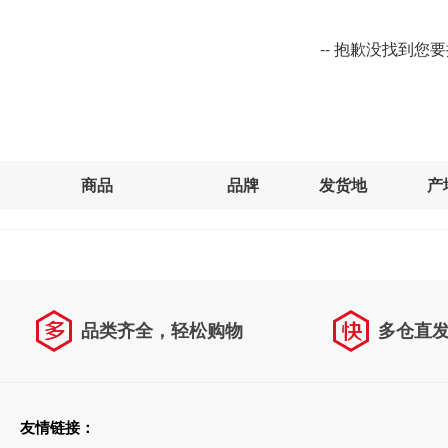
-- 抱歉没找到您
商品
品牌
发货地
产
品类齐全，轻松购物
多仓直
天天低价，畅选无忧
友情链接：