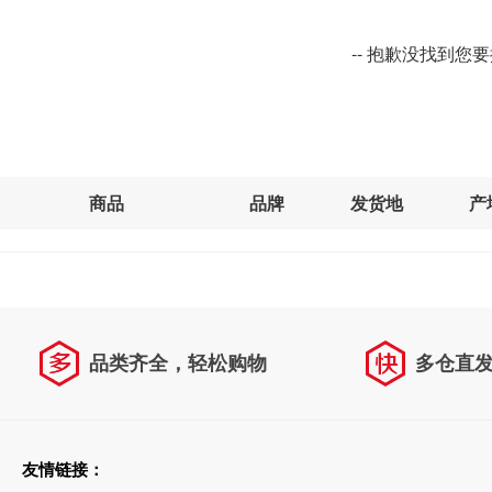
-- 抱歉没找到您
商品
品牌
发货地
产
品类齐全，轻松购物
多仓直
天天低价，畅选无忧
友情链接：