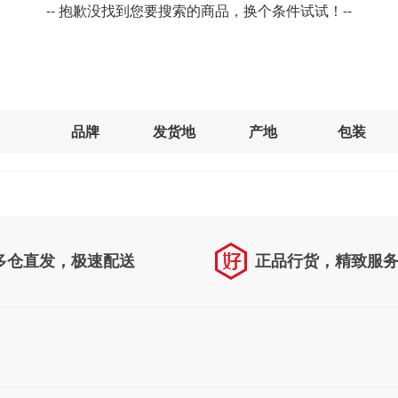
-- 抱歉没找到您要搜索的商品，换个条件试试！--
品牌
发货地
产地
包装
多仓直发，极速配送
正品行货，精致服