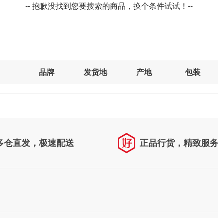
-- 抱歉没找到您要搜索的商品，换个条件试试！--
品牌
发货地
产地
包装
多仓直发，极速配送
正品行货，精致服