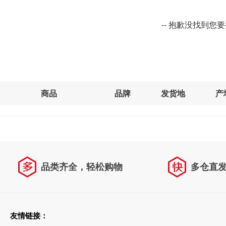
-- 抱歉没找到您
商品
品牌
发货地
产
品类齐全，轻松购物
多仓直
天天低价，畅选无忧
友情链接：