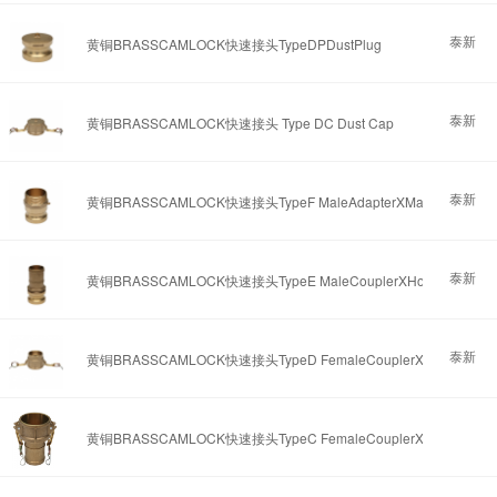
泰新
黄铜BRASSCAMLOCK快速接头TypeDPDustPlug
泰新
黄铜BRASSCAMLOCK快速接头 Type DC Dust Cap
泰新
黄铜BRASSCAMLOCK快速接头TypeF MaleAdapterXMale
泰新
黄铜BRASSCAMLOCK快速接头TypeE MaleCouplerXHoseShank
泰新
黄铜BRASSCAMLOCK快速接头TypeD FemaleCouplerXFemale
黄铜BRASSCAMLOCK快速接头TypeC FemaleCouplerXHoseShank