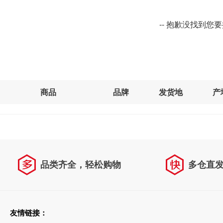
-- 抱歉没找到您
商品
品牌
发货地
产
品类齐全，轻松购物
多仓直
天天低价，畅选无忧
友情链接：