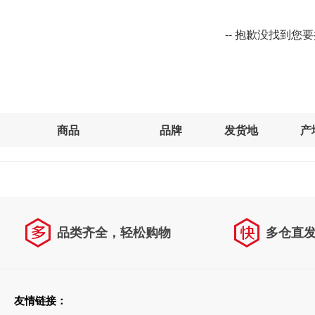
-- 抱歉没找到您
商品
品牌
发货地
产
品类齐全，轻松购物
多仓直
天天低价，畅选无忧
友情链接：