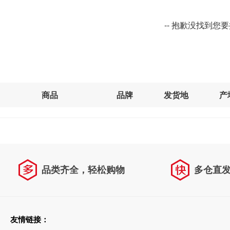
-- 抱歉没找到您
商品
品牌
发货地
产
品类齐全，轻松购物
多仓直
天天低价，畅选无忧
友情链接：