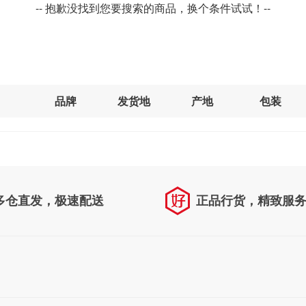
-- 抱歉没找到您要搜索的商品，换个条件试试！--
品牌
发货地
产地
包装
多仓直发，极速配送
正品行货，精致服