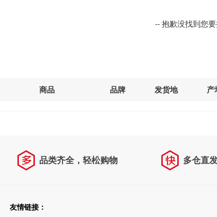
-- 抱歉没找到您
商品
品牌
发货地
产
品类齐全，轻松购物
多仓直
天天低价，畅选无忧
友情链接：