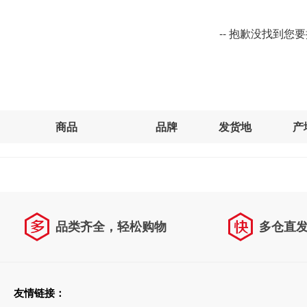
-- 抱歉没找到您
商品
品牌
发货地
产
品类齐全，轻松购物
多仓直
天天低价，畅选无忧
友情链接：