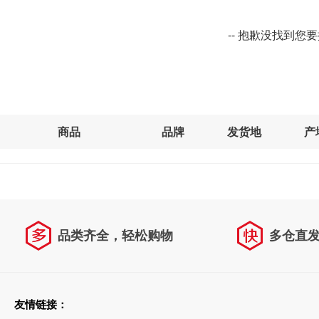
-- 抱歉没找到您
商品
品牌
发货地
产
品类齐全，轻松购物
多仓直
天天低价，畅选无忧
友情链接：