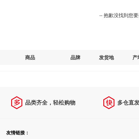
-- 抱歉没找到您
商品
品牌
发货地
产
品类齐全，轻松购物
多仓直
天天低价，畅选无忧
友情链接：