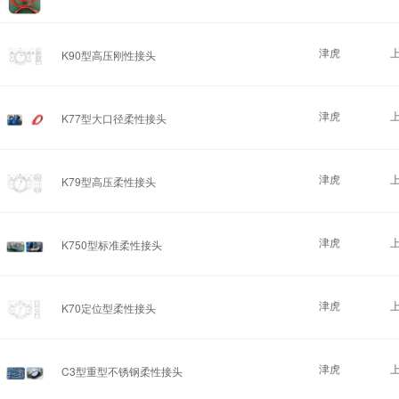
津虎
K90型高压刚性接头
津虎
K77型大口径柔性接头
津虎
K79型高压柔性接头
津虎
K750型标准柔性接头
津虎
K70定位型柔性接头
津虎
C3型重型不锈钢柔性接头