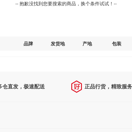
-- 抱歉没找到您要搜索的商品，换个条件试试！--
品牌
发货地
产地
包装
多仓直发，极速配送
正品行货，精致服