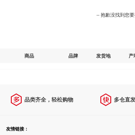
-- 抱歉没找到您
商品
品牌
发货地
产
品类齐全，轻松购物
多仓直
天天低价，畅选无忧
友情链接：