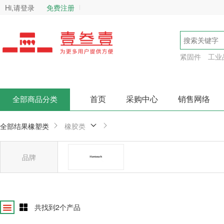
Hi,请登录
免费注册
紧固件
工业
首页
采购中心
销售网络
全部商品分类
全部结果
橡塑类
橡胶类
品牌
韩泰塑胶
确
共找到
2
个产品