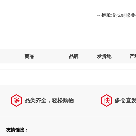
-- 抱歉没找到您
商品
品牌
发货地
产
品类齐全，轻松购物
多仓直
天天低价，畅选无忧
友情链接：