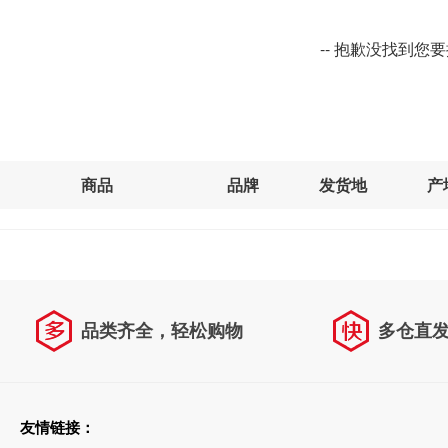
-- 抱歉没找到您
商品
品牌
发货地
产
品类齐全，轻松购物
多仓直
天天低价，畅选无忧
友情链接：